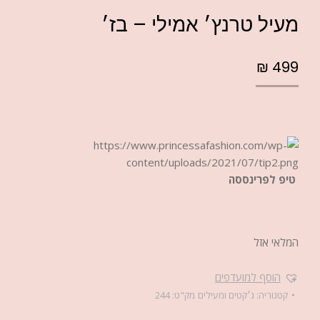
מעיל טרנץ׳ אמילי – בז׳
₪
499
טיפ לפרינססה
המלאי אזל
הוסף למועדפים
קטגוריה:
ג׳קטים ומעילים
מק"ט:
244