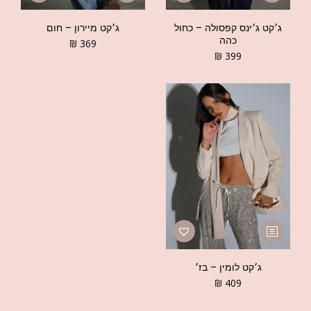
ג׳קט ג׳ינס קפסולה – כחול
ג׳קט מיירון – חום
כהה
₪
369
₪
399
ג׳קט לומין – בז׳
₪
409