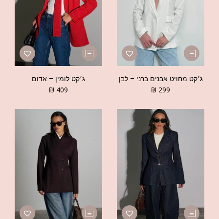
ג׳קט מחויט אבנים ברני – לבן
ג׳קט לומין – אדום
₪
409
₪
299