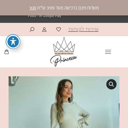
משלוח חינם ברכישה מעל 399 ש״ח
סגור
פרינססה פאשן
פרינססה פאשן
×
×
OPEN
OPEN
AppCommerce
AppCommerce
FREE - In Google Play
FREE - In Google Play
שירות לקוחות