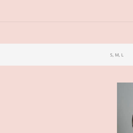
S, M, L