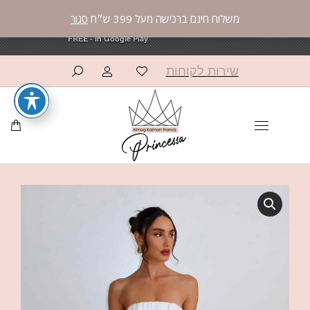
משלוח חינם ברכישה מעל 399 ש״ח
סגור
פרינססה פאשן
פרינססה פאשן
×
×
OPEN
OPEN
AppCommerce
AppCommerce
FREE - In Google Play
FREE - In Google Play
שירות לקוחות