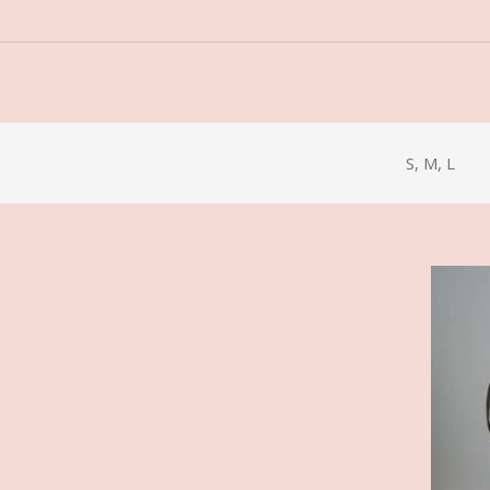
S, M, L