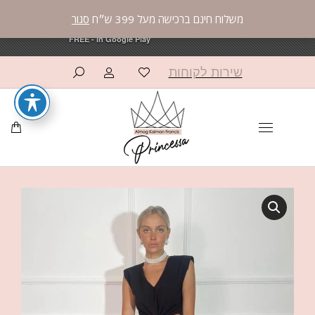
משלוח חינם ברכישה מעל 399 ש״ח
סגור
פרינססה פאשן
פרינססה פאשן
×
×
OPEN
OPEN
AppCommerce
AppCommerce
FREE - In Google Play
FREE - In Google Play
שירות לקוחות