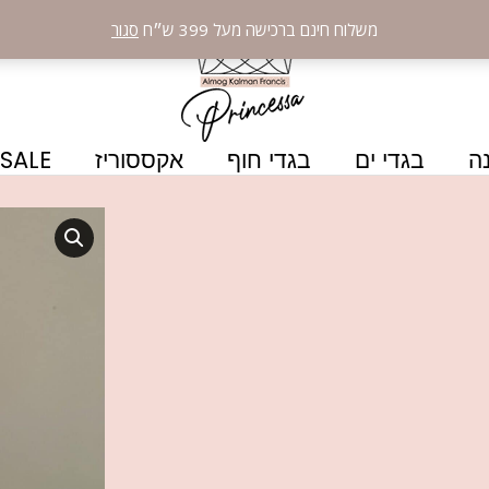
משלוח חינם ברכישה מעל 399 ש״ח
סגור
ה
בגדי ים
בגדי חוף
אקססוריז
SALE