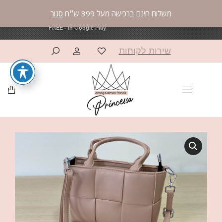
משלוח חינם ברכישה מעל 399 ש״ח
סגור
פרינססה פאשן
פרינססה פאשן
×
×
OPEN
OPEN
AppCommerce
AppCommerce
FREE - In Google Play
FREE - In Google Play
שירות לקוחות